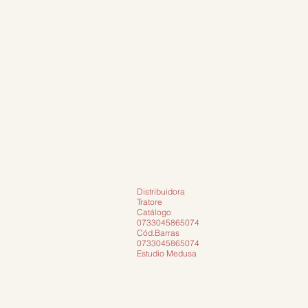
Distribuidora
Tratore
Catálogo
0733045865074
Cód.Barras
0733045865074
Estudio Medusa