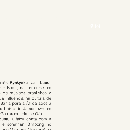
Sobre
Artistas
Selo
Contato
ganês
Kyekyeku
com
Luedji
 e o Brasil, na forma de um
 de músicos brasileiros e
a influência na cultura de
ahia para a África após a
o bairro de Jamestown em
Ga (pronuncial-se Gã).
dusa
, a faixa conta com a
e e Jonathan Bimpong no
Bruno Marques (Josyara) na