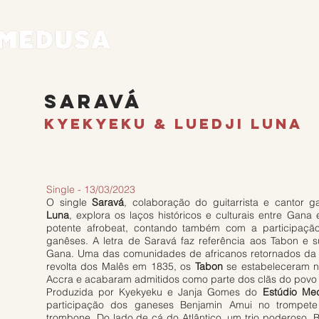
Home
SaravÁ
Kyekyeku & Luedji Luna
Single - 13/03/2023
O single
Saravá
, colaboração do guitarrista e cantor 
Luna
, explora os laços históricos e culturais entre Gana
potente afrobeat, contando também com a participação
ganêses. A letra de Saravá faz referência aos Tabon e su
Gana. Uma das comunidades de africanos retornados da B
revolta dos Malês em 1835, os
Tabon
se estabeleceram n
Accra e acabaram admitidos como parte dos clãs do povo 
Produzida por Kyekyeku e Janja Gomes do
Estúdio Me
participação dos ganeses Benjamin Amui no trompet
trombone. Do lado de cá do Atlântico, um trio poderoso, 